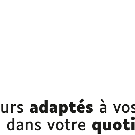
ours
adaptés
à vo
s
dans votre
quot